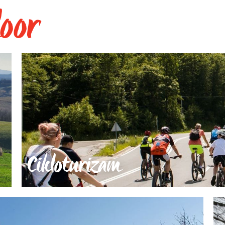
door
Cikloturizam