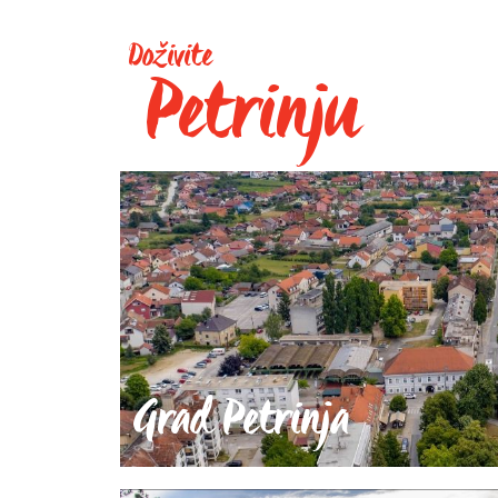
Doživite
Petrinju
Grad Petrinja