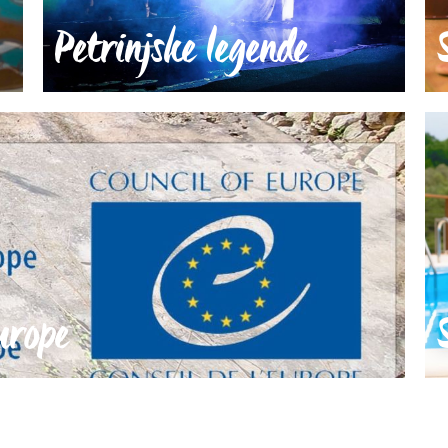
Petrinjske legende
urope